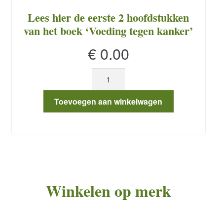
Lees hier de eerste 2 hoofdstukken
van het boek ‘Voeding tegen kanker’
€
0.00
Lees
hier
de
Toevoegen aan winkelwagen
eerste
2
hoofdstukken
van
het
boek
Winkelen op merk
'Voeding
tegen
kanker'