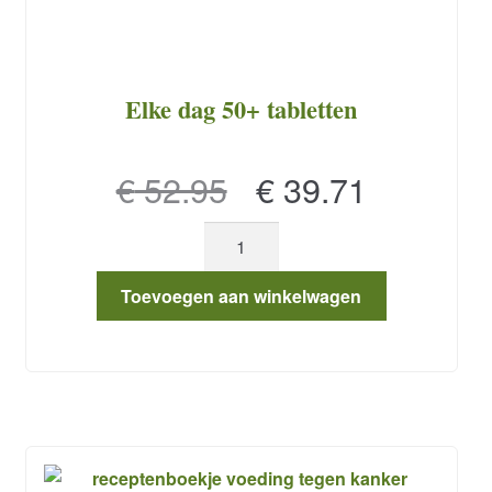
Elke dag 50+ tabletten
Oorspronkelijke
Huidige
€
52.95
€
39.71
prijs
prijs
Elke
was:
is:
dag
50+
€ 52.95.
€ 39.71.
Toevoegen aan winkelwagen
tabletten
aantal