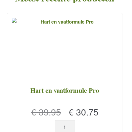
Hart en vaatformule Pro
Oorspronkelijke
Huidige
€
39.95
€
30.75
prijs
prijs
Hart
en