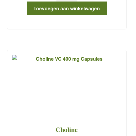
was:
is:
vaatformule
€ 39.95.
€ 30.75.
Toevoegen aan winkelwagen
Pro
aantal
Choline