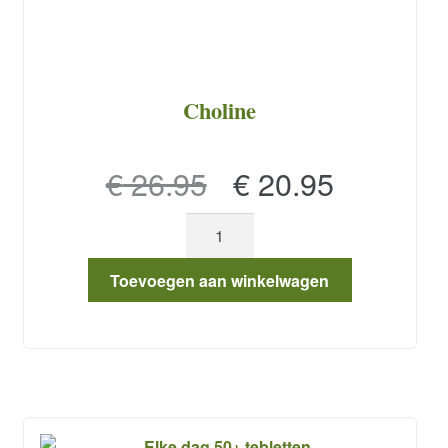
Choline
Oorspronkelijke
Huidige
€
26.95
€
20.95
prijs
prijs
Choline
was:
is:
aantal
€ 26.95.
€ 20.95.
Toevoegen aan winkelwagen