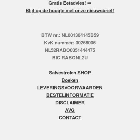
Gratis Eetadvies! ⇒
Blijf op de hoogte met onze nieuwsbrief!
BTW nr.: NL001304145B59
KvK nummer: 30268006
NL52RABO0351444475
BIC RABONL2U
Salvestrolen SHOP
Boeken
LEVERINGSVOORWAARDEN
BESTELINFORMATIE
DISCLAIMER
AVG
CONTACT