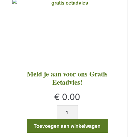
Meld je aan voor ons Gratis
Eetadvies!
€
0.00
Meld
je
aan
Toevoegen aan winkelwagen
voor