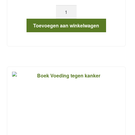
prijs
prijs
Salvestrol
was:
is:
shield
aantal
€ 29.95.
€ 22.20.
Toevoegen aan winkelwagen