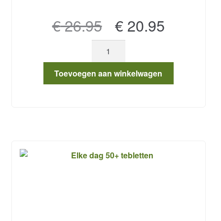
Oorspronkelijke
Huidige
€
26.95
€
20.95
prijs
prijs
Choline
was:
is:
aantal
€ 26.95.
€ 20.95.
Toevoegen aan winkelwagen