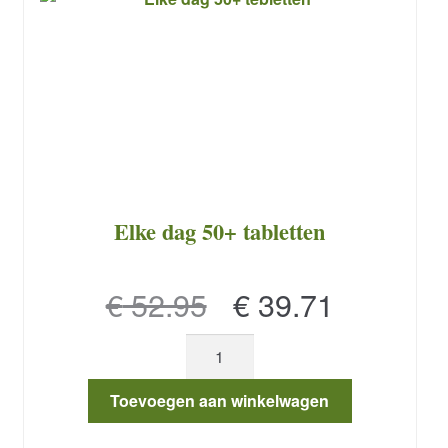
Elke dag 50+ tabletten
Oorspronkelijke
Huidige
€
52.95
€
39.71
prijs
prijs
Elke
was:
is:
dag
50+
€ 52.95.
€ 39.71.
Toevoegen aan winkelwagen
tabletten
aantal