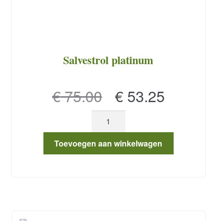
Salvestrol platinum
Oorspronkelijke
Huidige
€
75.00
€
53.25
prijs
prijs
Salvestrol
was:
is:
platinum
aantal
€ 75.00.
€ 53.25.
Toevoegen aan winkelwagen